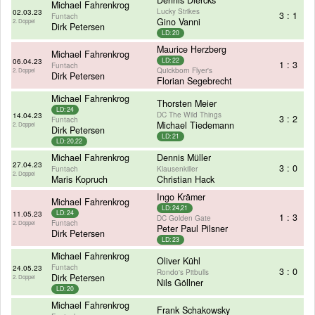
Michael Fahrenkrog
Lucky Strikes
02.03.23
3 : 1
Funtach
Gino Vanni
2. Doppel
Dirk Petersen
LD: 20
Maurice Herzberg
Michael Fahrenkrog
06.04.23
LD: 22
1 : 3
Funtach
Quickborn Flyer's
2. Doppel
Dirk Petersen
Florian Segebrecht
Michael Fahrenkrog
Thorsten Meier
LD: 24
DC The Wild Things
14.04.23
3 : 2
Funtach
Michael Tiedemann
2. Doppel
Dirk Petersen
LD: 21
LD: 20,22
Michael Fahrenkrog
Dennis Müller
27.04.23
3 : 0
Funtach
Klausenkiller
2. Doppel
Maris Kopruch
Christian Hack
Ingo Krämer
Michael Fahrenkrog
LD: 24,21
11.05.23
LD: 24
1 : 3
DC Golden Gate
Funtach
2. Doppel
Peter Paul Pilsner
Dirk Petersen
LD: 23
Michael Fahrenkrog
Oliver Kühl
Funtach
24.05.23
3 : 0
Rondo's Pitbulls
Dirk Petersen
2. Doppel
Nils Göllner
LD: 20
Michael Fahrenkrog
Frank Schakowsky