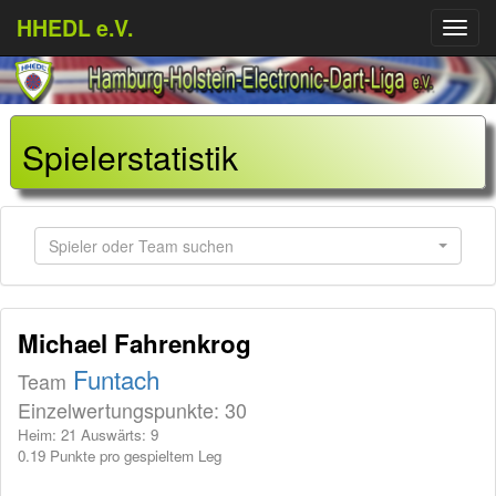
HHEDL e.V.
Menü
aufkl
Spielerstatistik
Spieler oder Team suchen
Michael Fahrenkrog
Funtach
Team
Einzelwertungspunkte: 30
Heim: 21 Auswärts: 9
0.19 Punkte pro gespieltem Leg