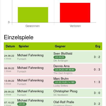
Einzelspiele
Datum
Spieler
Gegner
Erg
Sven Bloßfeld
Michael Fahrenkrog
24.08.22
3 : 2
LD: 24,23
Funtach
4. Einzel
Die Anfänger
Dennis Arns
Michael Fahrenkrog
08.09.22
0 : 3
LD: 24,22 | HF: 90,90
Funtach
1. Einzel
The Dart Knight's
Marc Bruhn
Michael Fahrenkrog
13.09.22
1 : 3
LD: 22,15,20 | 1x 180
Funtach
4. Einzel
Lucky Strikes
Michael Fahrenkrog
Christopher Ploog
29.09.22
3 : 0
Funtach
DC Nordstern
3. Einzel
Michael Fahrenkrog
Olaf-Rolf Pralle
07.10.22
3 : 2
LD: 22
Quickborn Flyer's
3. Einzel