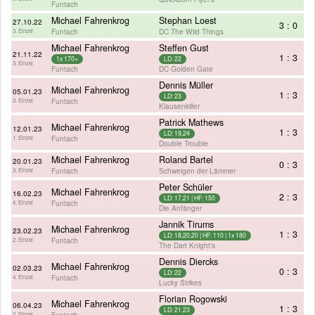
Funtach
Michael Fahrenkrog
Stephan Loest
27.10.22
3 : 0
Funtach
DC The Wild Things
3. Einzel
Michael Fahrenkrog
Steffen Gust
21.11.22
1 : 3
1x 170+
LD: 22
3. Einzel
Funtach
DC Golden Gate
Dennis Müller
Michael Fahrenkrog
05.01.23
1 : 3
LD: 23
Funtach
3. Einzel
Klausenkiller
Patrick Mathews
Michael Fahrenkrog
12.01.23
1 : 3
LD: 19,24
Funtach
1. Einzel
Double Trouble
Michael Fahrenkrog
Roland Bartel
20.01.23
0 : 3
Funtach
Schweigen der Lämmer
3. Einzel
Peter Schüler
Michael Fahrenkrog
16.02.23
2 : 3
LD: 17,21 | HF: 150
Funtach
4. Einzel
Die Anfänger
Jannik Tirums
Michael Fahrenkrog
23.02.23
1 : 3
LD: 18,20,20 | HF: 110 | 1x 180
Funtach
2. Einzel
The Dart Knight's
Dennis Diercks
Michael Fahrenkrog
02.03.23
0 : 3
LD: 22
Funtach
4. Einzel
Lucky Strikes
Florian Rogowski
Michael Fahrenkrog
06.04.23
1 : 3
LD: 21,23
Funtach
2. Einzel