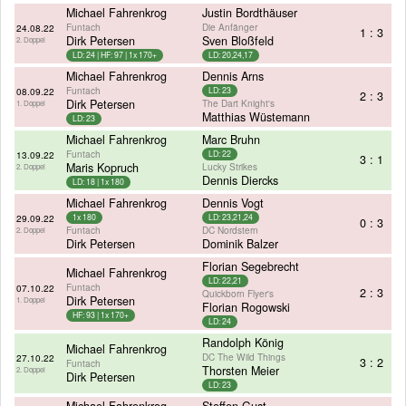
Michael Fahrenkrog
Justin Bordthäuser
Funtach
Die Anfänger
24.08.22
1 : 3
Dirk Petersen
Sven Bloßfeld
2. Doppel
LD: 24 | HF: 97 | 1x 170+
LD: 20,24,17
Michael Fahrenkrog
Dennis Arns
Funtach
08.09.22
LD: 23
2 : 3
Dirk Petersen
The Dart Knight's
1. Doppel
Matthias Wüstemann
LD: 23
Michael Fahrenkrog
Marc Bruhn
Funtach
13.09.22
LD: 22
3 : 1
Maris Kopruch
Lucky Strikes
2. Doppel
Dennis Diercks
LD: 18 | 1x 180
Michael Fahrenkrog
Dennis Vogt
29.09.22
1x 180
LD: 23,21,24
0 : 3
Funtach
DC Nordstern
2. Doppel
Dirk Petersen
Dominik Balzer
Florian Segebrecht
Michael Fahrenkrog
LD: 22,21
Funtach
07.10.22
2 : 3
Quickborn Flyer's
Dirk Petersen
1. Doppel
Florian Rogowski
HF: 93 | 1x 170+
LD: 24
Randolph König
Michael Fahrenkrog
DC The Wild Things
27.10.22
3 : 2
Funtach
Thorsten Meier
2. Doppel
Dirk Petersen
LD: 23
Michael Fahrenkrog
Steffen Gust