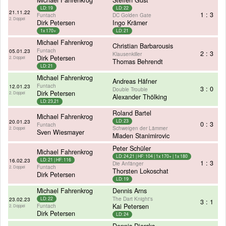
LD: 19
LD: 22
21.11.22
1 : 3
Funtach
DC Golden Gate
2. Doppel
Dirk Petersen
Ingo Krämer
1x 170+
LD: 21
Michael Fahrenkrog
Christian Barbarousis
Funtach
05.01.23
2 : 3
Klausenkiller
Dirk Petersen
2. Doppel
Thomas Behrendt
LD: 21
Michael Fahrenkrog
Andreas Häfner
Funtach
12.01.23
3 : 0
Double Trouble
Dirk Petersen
2. Doppel
Alexander Thölking
LD: 23,21
Roland Bartel
Michael Fahrenkrog
20.01.23
LD: 23
0 : 3
Funtach
Schweigen der Lämmer
2. Doppel
Sven Wiesmayer
Mladen Stanimirovic
Peter Schüler
Michael Fahrenkrog
LD: 24,21 | HF: 104 | 1x 170+ | 1x 180
16.02.23
LD: 21 | HF: 116
1 : 3
Die Anfänger
Funtach
2. Doppel
Thorsten Lokoschat
Dirk Petersen
LD: 19
Michael Fahrenkrog
Dennis Arns
The Dart Knight's
23.02.23
LD: 22
3 : 1
Funtach
Kai Petersen
2. Doppel
Dirk Petersen
LD: 24
Dennis Diercks