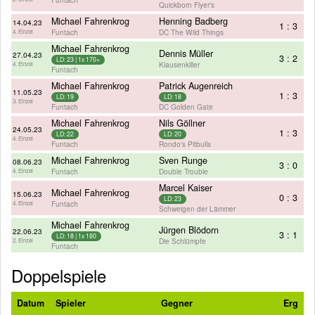
Quickborn Flyer's
Michael Fahrenkrog
Henning Badberg
14.04.23
1 : 3
Funtach
DC The Wild Things
4. Einzel
Michael Fahrenkrog
Dennis Müller
27.04.23
3 : 2
LD: 23 | 1x 170+
Klausenkiller
4. Einzel
Funtach
Michael Fahrenkrog
Patrick Augenreich
11.05.23
1 : 3
LD: 19
LD: 18
3. Einzel
Funtach
DC Golden Gate
Michael Fahrenkrog
Nils Göllner
24.05.23
1 : 3
LD: 22
LD: 20
4. Einzel
Funtach
Rondo's Pitbulls
Michael Fahrenkrog
Sven Runge
08.06.23
3 : 0
Funtach
Double Trouble
4. Einzel
Marcel Kaiser
Michael Fahrenkrog
15.06.23
0 : 3
LD: 23
Funtach
4. Einzel
Schweigen der Lämmer
Michael Fahrenkrog
Jürgen Blödorn
22.06.23
3 : 1
LD: 18 | 1x 180
Die Schlümpfe
2. Einzel
Funtach
Doppelspiele
Datum
Spieler
Gegner
Erg