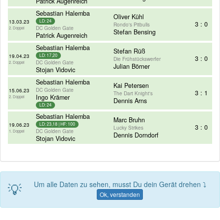
Patrick Augenreich
Sebastian Halemba
Oliver Kühl
13.03.23
LD: 24
3 : 0
Rondo's Pitbulls
DC Golden Gate
2. Doppel
Stefan Bensing
Patrick Augenreich
Sebastian Halemba
Stefan Rüß
19.04.23
LD: 17,20
3 : 0
Die Frühstückswerfer
DC Golden Gate
2. Doppel
Julian Börner
Stojan Vidovic
Sebastian Halemba
Kai Petersen
DC Golden Gate
15.06.23
3 : 1
The Dart Knight's
Ingo Krämer
2. Doppel
Dennis Arns
LD: 24
Sebastian Halemba
Marc Bruhn
19.06.23
LD: 23,18 | HF: 100
3 : 0
Lucky Strikes
DC Golden Gate
1. Doppel
Dennis Dorndorf
Stojan Vidovic
💡
Um alle Daten zu sehen, musst Du dein Gerät drehen ⤵
Ok, verstanden