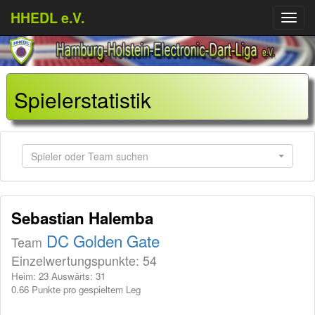
HHEDL e.V.
Menü
aufkl
Spielerstatistik
Spieler oder Team suchen
Sebastian Halemba
DC Golden Gate
Team
Einzelwertungspunkte: 54
Heim: 23 Auswärts: 31
0.66 Punkte pro gespieltem Leg