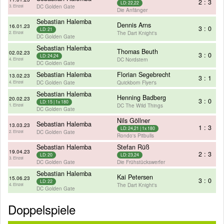
2 : 3
LD: 22,22
DC Golden Gate
3. Einzel
Die Anfänger
Sebastian Halemba
Dennis Arns
16.01.23
3 : 0
LD: 21
The Dart Knight's
2. Einzel
DC Golden Gate
Sebastian Halemba
Thomas Beuth
02.02.23
3 : 0
LD: 24,24
DC Nordstern
4. Einzel
DC Golden Gate
Sebastian Halemba
Florian Segebrecht
13.02.23
3 : 1
DC Golden Gate
Quickborn Flyer's
4. Einzel
Sebastian Halemba
Henning Badberg
20.02.23
3 : 0
LD: 15 | 1x 180
DC The Wild Things
1. Einzel
DC Golden Gate
Nils Göllner
Sebastian Halemba
13.03.23
1 : 3
LD: 24,21 | 1x 180
DC Golden Gate
2. Einzel
Rondo's Pitbulls
Sebastian Halemba
Stefan Rüß
19.04.23
2 : 3
LD: 20
LD: 23,24
3. Einzel
DC Golden Gate
Die Frühstückswerfer
Sebastian Halemba
Kai Petersen
15.06.23
3 : 0
LD: 22
The Dart Knight's
4. Einzel
DC Golden Gate
Doppelspiele