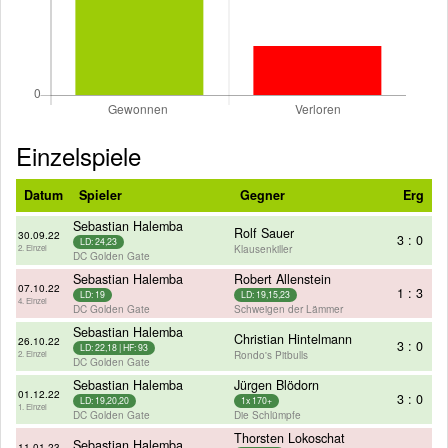
Einzelspiele
Datum
Spieler
Gegner
Erg
Sebastian Halemba
Rolf Sauer
30.09.22
3 : 0
LD: 24,23
Klausenkiller
2. Einzel
DC Golden Gate
Sebastian Halemba
Robert Allenstein
07.10.22
1 : 3
LD: 19
LD: 19,15,23
4. Einzel
DC Golden Gate
Schweigen der Lämmer
Sebastian Halemba
Christian Hintelmann
26.10.22
3 : 0
LD: 22,18 | HF: 93
Rondo's Pitbulls
2. Einzel
DC Golden Gate
Sebastian Halemba
Jürgen Blödorn
01.12.22
3 : 0
LD: 19,20,20
1x 170+
1. Einzel
DC Golden Gate
Die Schlümpfe
Thorsten Lokoschat
Sebastian Halemba
11.01.23