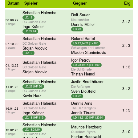
Datum
Spieler
Gegner
Erg
Sebastian Halemba
Rolf Sauer
LD: 18
Klausenkiller
30.09.22
3 : 2
DC Golden Gate
Dennis Müller
1. Doppel
Ingo Krämer
LD: 20
LD: 22,24
Sebastian Halemba
Roland Bartel
DC Golden Gate
07.10.22
LD: 22,24,21 | 1x 180
2 : 3
Stojan Vidovic
Schweigen der Lämmer
1. Doppel
Mladen Stanimirovic
LD: 13
Igor Petrov
Sebastian Halemba
01.12.22
LD: 23,19,15 | HF: 100
1 : 3
DC Golden Gate
Die Schlümpfe
1. Doppel
Stojan Vidovic
Tristan Heindl
Sebastian Halemba
Justin Bordthäuser
Die Anfänger
11.01.23
LD: 23 | HF: 90
3 : 2
DC Golden Gate
Sven Bloßfeld
2. Doppel
Kevin Harz
LD: 22
Sebastian Halemba
Dennis Arns
DC Golden Gate
The Dart Knight's
16.01.23
1 : 3
Ingo Krämer
Jannik Tirums
1. Doppel
LD: 18 | HF: 119
LD: 18,21,20 | HF: 120,94
Sebastian Halemba
Maurice Herzberg
13.02.23
LD: 18,24,19
3 : 0
Quickborn Flyer's
DC Golden Gate
2. Doppel
Florian Rogowski