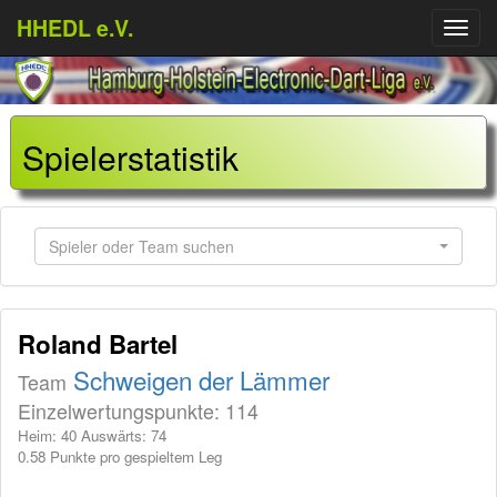
HHEDL e.V.
Menü
aufkl
Spielerstatistik
Spieler oder Team suchen
Roland Bartel
Schweigen der Lämmer
Team
Einzelwertungspunkte: 114
Heim: 40 Auswärts: 74
0.58 Punkte pro gespieltem Leg