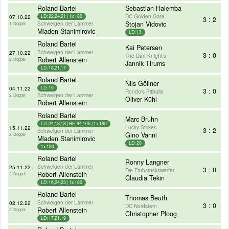
Roland Bartel
Sebastian Halemba
DC Golden Gate
07.10.22
LD: 22,24,21 | 1x 180
3 : 2
Schweigen der Lämmer
Stojan Vidovic
1. Doppel
Mladen Stanimirovic
LD: 13
Roland Bartel
Kai Petersen
Schweigen der Lämmer
27.10.22
3 : 0
The Dart Knight's
Robert Allenstein
2. Doppel
Jannik Tirums
LD: 18,21,17
Roland Bartel
Nils Göllner
04.11.22
LD: 19
3 : 0
Rondo's Pitbulls
Schweigen der Lämmer
2. Doppel
Oliver Kühl
Robert Allenstein
Roland Bartel
Marc Bruhn
LD: 24,18,18 | HF: 94,105 | 1x 180
Lucky Strikes
15.11.22
3 : 2
Schweigen der Lämmer
Gino Vanni
2. Doppel
Mladen Stanimirovic
LD: 20
1x 180
Roland Bartel
Ronny Langner
Schweigen der Lämmer
25.11.22
3 : 0
Die Frühstückswerfer
Robert Allenstein
2. Doppel
Claudia Tekin
LD: 16,24,23 | 1x 180
Roland Bartel
Thomas Beuth
Schweigen der Lämmer
02.12.22
3 : 0
DC Nordstern
Robert Allenstein
2. Doppel
Christopher Ploog
LD: 17,21,19