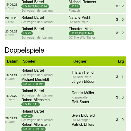
Roland Bartel
Michael Reimers
15.06.23
3 : 2
LD: 20,22,18 | HF: 94
LD: 21
3. Einzel
Schweigen der Lämmer
Funtach
Roland Bartel
Natalie Prohl
20.06.23
3 : 0
Schweigen der Lämmer
Die Schlümpfe
3. Einzel
Roland Bartel
Thorsten Meier
23.06.23
3 : 2
LD: 23
LD: 23,15 | HF: 147
3. Einzel
Schweigen der Lämmer
DC The Wild Things
Doppelspiele
Datum
Spieler
Gegner
Erg
Roland Bartel
Tristan Heindl
Schweigen der Lämmer
18.08.22
3 : 1
Die Schlümpfe
Michael Musfeldt
2. Doppel
Jürgen Blödorn
LD: 23,17 | HF: 94
Roland Bartel
Dennis Müller
Schweigen der Lämmer
16.09.22
3 : 0
Klausenkiller
Robert Allenstein
2. Doppel
Rolf Sauer
LD: 19,18,11
Roland Bartel
Sven Bloßfeld
LD: 22
28.09.22
3 : 0
Schweigen der Lämmer
Die Anfänger
2. Doppel
Robert Allenstein
Patrick Ehlers
LD: 20,17 | 1x 180