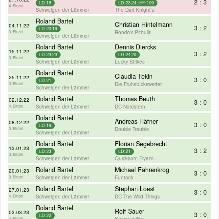
2 : 3
LD: 18
LD: 23,24 | HF: 109
4. Einzel
Schweigen der Lämmer
The Dart Knight's
Roland Bartel
Christian Hintelmann
04.11.22
3 : 2
LD: 20,19
Rondo's Pitbulls
3. Einzel
Schweigen der Lämmer
Roland Bartel
Dennis Diercks
15.11.22
3 : 2
LD: 23,23
LD: 24,20
3. Einzel
Schweigen der Lämmer
Lucky Strikes
Roland Bartel
Claudia Tekin
25.11.22
3 : 0
LD: 21
Die Frühstückswerfer
3. Einzel
Schweigen der Lämmer
Roland Bartel
Thomas Beuth
02.12.22
3 : 0
Schweigen der Lämmer
DC Nordstern
4. Einzel
Roland Bartel
Andreas Häfner
08.12.22
3 : 0
LD: 19
Double Trouble
3. Einzel
Schweigen der Lämmer
Roland Bartel
Florian Segebrecht
13.01.23
3 : 2
LD: 23
LD: 21
3. Einzel
Schweigen der Lämmer
Quickborn Flyer's
Roland Bartel
Michael Fahrenkrog
20.01.23
3 : 0
Schweigen der Lämmer
Funtach
3. Einzel
Roland Bartel
Stephan Loest
27.01.23
3 : 0
Schweigen der Lämmer
DC The Wild Things
4. Einzel
Roland Bartel
Rolf Sauer
03.03.23
3 : 0
LD: 22
Klausenkiller
4. Einzel