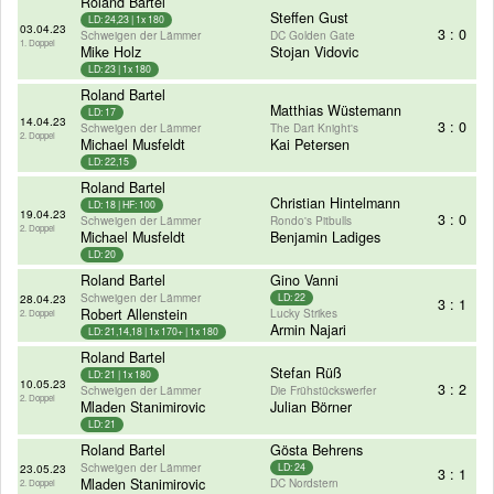
Roland Bartel
Steffen Gust
LD: 24,23 | 1x 180
03.04.23
3 : 0
Schweigen der Lämmer
DC Golden Gate
1. Doppel
Mike Holz
Stojan Vidovic
LD: 23 | 1x 180
Roland Bartel
Matthias Wüstemann
LD: 17
14.04.23
3 : 0
Schweigen der Lämmer
The Dart Knight's
2. Doppel
Michael Musfeldt
Kai Petersen
LD: 22,15
Roland Bartel
Christian Hintelmann
LD: 18 | HF: 100
19.04.23
3 : 0
Schweigen der Lämmer
Rondo's Pitbulls
2. Doppel
Michael Musfeldt
Benjamin Ladiges
LD: 20
Roland Bartel
Gino Vanni
Schweigen der Lämmer
28.04.23
LD: 22
3 : 1
Robert Allenstein
Lucky Strikes
2. Doppel
Armin Najari
LD: 21,14,18 | 1x 170+ | 1x 180
Roland Bartel
Stefan Rüß
LD: 21 | 1x 180
10.05.23
3 : 2
Schweigen der Lämmer
Die Frühstückswerfer
2. Doppel
Mladen Stanimirovic
Julian Börner
LD: 21
Roland Bartel
Gösta Behrens
Schweigen der Lämmer
23.05.23
LD: 24
3 : 1
Mladen Stanimirovic
DC Nordstern
2. Doppel