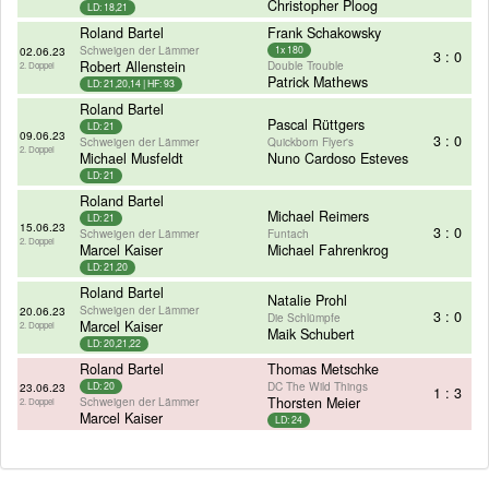
Christopher Ploog
LD: 18,21
Roland Bartel
Frank Schakowsky
Schweigen der Lämmer
02.06.23
1x 180
3 : 0
Robert Allenstein
Double Trouble
2. Doppel
Patrick Mathews
LD: 21,20,14 | HF: 93
Roland Bartel
Pascal Rüttgers
LD: 21
09.06.23
3 : 0
Schweigen der Lämmer
Quickborn Flyer's
2. Doppel
Michael Musfeldt
Nuno Cardoso Esteves
LD: 21
Roland Bartel
Michael Reimers
LD: 21
15.06.23
3 : 0
Schweigen der Lämmer
Funtach
2. Doppel
Marcel Kaiser
Michael Fahrenkrog
LD: 21,20
Roland Bartel
Natalie Prohl
Schweigen der Lämmer
20.06.23
3 : 0
Die Schlümpfe
Marcel Kaiser
2. Doppel
Maik Schubert
LD: 20,21,22
Roland Bartel
Thomas Metschke
DC The Wild Things
23.06.23
LD: 20
1 : 3
Schweigen der Lämmer
Thorsten Meier
2. Doppel
Marcel Kaiser
LD: 24