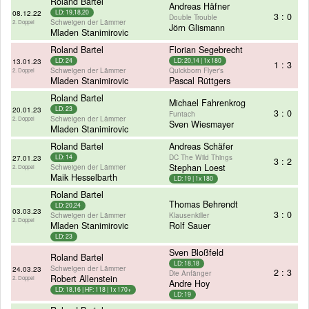
Roland Bartel
Andreas Häfner
08.12.22
LD: 19,18,20
3 : 0
Double Trouble
Schweigen der Lämmer
2. Doppel
Jörn Glismann
Mladen Stanimirovic
Roland Bartel
Florian Segebrecht
13.01.23
LD: 24
LD: 20,14 | 1x 180
1 : 3
Schweigen der Lämmer
Quickborn Flyer's
2. Doppel
Mladen Stanimirovic
Pascal Rüttgers
Roland Bartel
Michael Fahrenkrog
20.01.23
LD: 23
3 : 0
Funtach
Schweigen der Lämmer
2. Doppel
Sven Wiesmayer
Mladen Stanimirovic
Roland Bartel
Andreas Schäfer
DC The Wild Things
27.01.23
LD: 14
3 : 2
Schweigen der Lämmer
Stephan Loest
2. Doppel
Maik Hesselbarth
LD: 19 | 1x 180
Roland Bartel
Thomas Behrendt
LD: 20,24
03.03.23
3 : 0
Schweigen der Lämmer
Klausenkiller
2. Doppel
Mladen Stanimirovic
Rolf Sauer
LD: 23
Sven Bloßfeld
Roland Bartel
LD: 18,18
Schweigen der Lämmer
24.03.23
2 : 3
Die Anfänger
Robert Allenstein
2. Doppel
Andre Hoy
LD: 18,16 | HF: 118 | 1x 170+
LD: 19