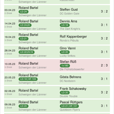
Schweigen der Lämmer
Roland Bartel
Steffen Gust
03.04.23
3 : 2
LD: 24
DC Golden Gate
2. Einzel
Schweigen der Lämmer
Roland Bartel
Dennis Arns
14.04.23
3 : 1
LD: 24,20
LD: 18
2. Einzel
Schweigen der Lämmer
The Dart Knight's
Roland Bartel
Rolf Kappenberger
19.04.23
3 : 2
LD: 21
Rondo's Pitbulls
3. Einzel
Schweigen der Lämmer
Roland Bartel
Gino Vanni
28.04.23
3 : 1
LD: 22,23,19
LD: 20
4. Einzel
Schweigen der Lämmer
Lucky Strikes
Stefan Rüß
Roland Bartel
10.05.23
2 : 3
1x 180
Schweigen der Lämmer
3. Einzel
Die Frühstückswerfer
Roland Bartel
Gösta Behrens
23.05.23
3 : 1
LD: 18 | HF: 103
DC Nordstern
3. Einzel
Schweigen der Lämmer
Frank Schakowsky
Roland Bartel
02.06.23
3 : 2
LD: 20
Schweigen der Lämmer
3. Einzel
Double Trouble
Roland Bartel
Pascal Rüttgers
09.06.23
3 : 1
LD: 20
LD: 21 | HF: 107
3. Einzel
Schweigen der Lämmer
Quickborn Flyer's