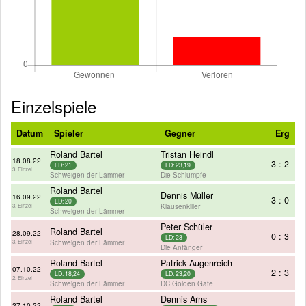
Einzelspiele
Datum
Spieler
Gegner
Erg
Roland Bartel
Tristan Heindl
18.08.22
3 : 2
LD: 21
LD: 23,19
3. Einzel
Schweigen der Lämmer
Die Schlümpfe
Roland Bartel
Dennis Müller
16.09.22
3 : 0
LD: 20
Klausenkiller
3. Einzel
Schweigen der Lämmer
Peter Schüler
Roland Bartel
28.09.22
0 : 3
LD: 23
Schweigen der Lämmer
3. Einzel
Die Anfänger
Roland Bartel
Patrick Augenreich
07.10.22
2 : 3
LD: 18,24
LD: 23,20
2. Einzel
Schweigen der Lämmer
DC Golden Gate
Roland Bartel
Dennis Arns
27.10.22